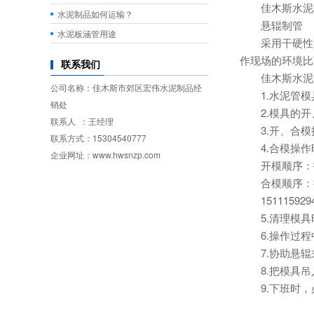
佳木斯水泥
水泥制品如何运输？
悬辊制管
水泥板涵管用途
采用干硬性混凝
作现场的环境比
联系我们
佳木斯水泥涵
公司名称：佳木斯市郊区宏伟水泥制品经
1.水泥管模
销处
2.模具的开、
联系人 ：王经理
3.开、合模
联系方式：15304540777
4.合模操作时
企业网址：www.hwsnzp.com
开模顺序：拆
合模顺序：插
15111592943
5.清理模具时
6.操作过程中
7.协助悬辊
8.把模具吊入
9.下班时，