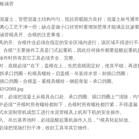
板涵管
土，管壁混凝土结构均匀，抵抗荷载能力良好；混凝土标号通常为C
离心工艺干净一些；缺点是做小口径管时要增加壁厚才能满足抗渗
管模具开、合模的注意事项：
具的开、合模作业必须在指定的安全区域内进行，该区域不得进行不
合模**主要操作工具是门式起重机，因此任何操作都要提醒起重机
操作时所有其它工具必须齐全、完整。
，底模必须**在下，盖模在上，先把底模固定好，使其平稳，再进
承口挡圈－松模具螺栓－启盖模－吊装排水管－卸插口挡圈；
口挡圈－合模盖－紧模具螺栓－钢筋骨架－承口挡圈。
12069.jpg
，必须把混凝土从模具合口处、承口挡圈、插口挡圈上**清除，均
必须**开模时所有螺栓都卸下，合模时所有螺栓都拧紧，不得遗漏
式水泥制管机成型工进行水泥管模具上机和下机的安全操作。
、吊出蒸养池时，必须提醒起重机操作人员，**模具轻起轻放。
必须把现场打扫干净，收好工具等其它物件。